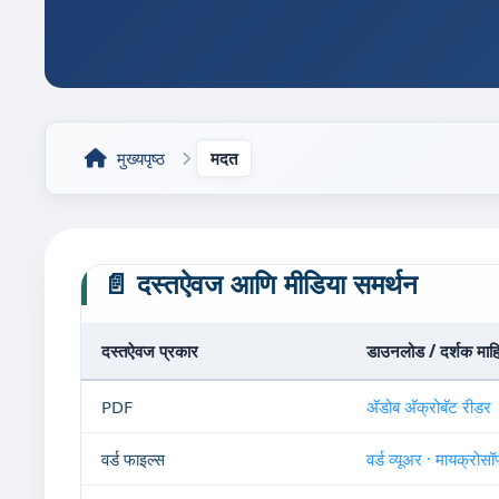
मुख्यपृष्ठ
मदत
📄 दस्तऐवज आणि मीडिया समर्थन
दस्तऐवज प्रकार
डाउनलोड / दर्शक माह
PDF
अ‍ॅडोब अ‍ॅक्रोबॅट रीडर
वर्ड फाइल्स
वर्ड व्यूअर · मायक्रो