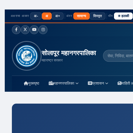
अ-
अ
अ+
सामान्य
विस्तृत
☀ हलकी
अक्षराचा आकार
अंतर
थीम
फेसबुक
ट्विटर / X
यूट्यूब
इंस्टाग्राम
सोलापूर महानगरपालिका
सेवा, निविदा, बात
महाराष्ट्र सरकार
मुख्यपृष्ठ
महानगरपालिका
प्रशासन
माहिती 