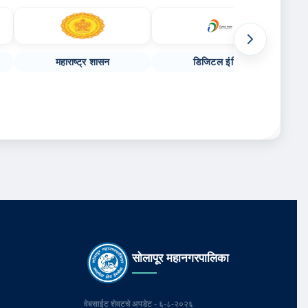
पुढील संकेतस्थळे
महाराष्ट्र शासन
डिजिटल इंडिया
सोलापूर महानगरपालिका
वेबसाईट शेवटचे अपडेट - ६-८-२०२६