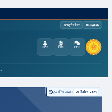
स्क्रीन रीडर
🌐 English
लॉगिन
निविदा
तक्रार
पृष्ठ अंतिम अद्यतन:
२७ डिसेंबर, २०२५