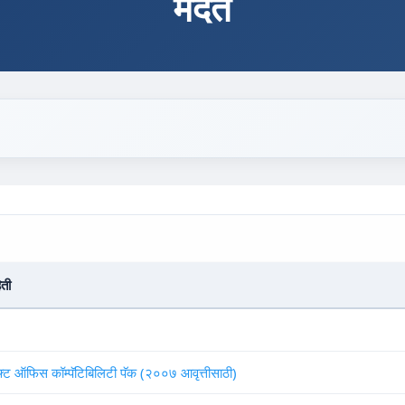
मदत
िती
सॉफ्ट ऑफिस कॉम्पॅटिबिलिटी पॅक (२००७ आवृत्तीसाठी)