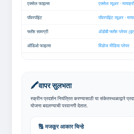
एक्सेल फाइल्स
एक्सेल व्यूअर · मायक्
पॉवरपॉइंट
पॉवरपॉइंट व्यूअर · मा
फ्लॅश सामग्री
अ‍ॅडोबी फ्लॅश प्लेयर (
ऑडिओ फाइल्स
विंडोज मीडिया प्लेयर
🖍️
वापर सुलभता
स्क्रीन प्रदर्शन नियंत्रित करण्यासाठी या संकेतस्थळाद्वारे प्
योजना बदलण्याची परवानगी देतात.
🔠 मजकूर आकार चिन्हे