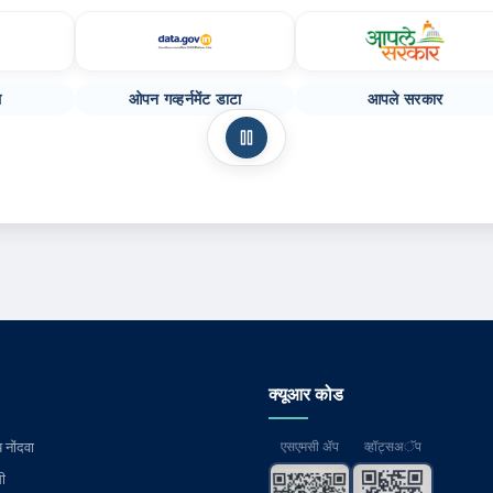
ल
ओपन गव्हर्नमेंट डाटा
आपले सरकार
स्वयं-स्क्रॉल थांबवा
क्यूआर कोड
 नोंदवा
एसएमसी ॲप
व्हॉट्सअॅप
ी