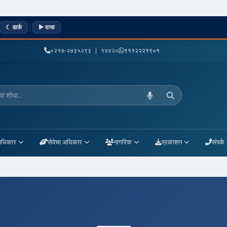
☾ डार्क
▶ वाचा
०२१७-२७३५२९३ | १४४२०
९११२२२१९०१
म्या शोधा
अधिकार
सेवेचा अधिकार
नागरिक
प्रकाशन
संपर्क