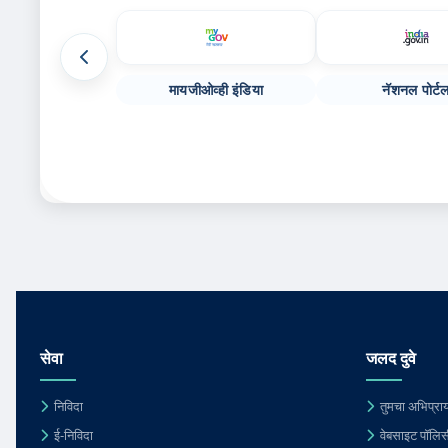
मागील संकेतस्थळे
मायजीओव्ही इंडिया
नॅशनल पोर्ट
सेवा
जलद दुवे
निविदा
तुमचा अभिप्राय
ई-निविदा
वेबसाइट पॉलिस