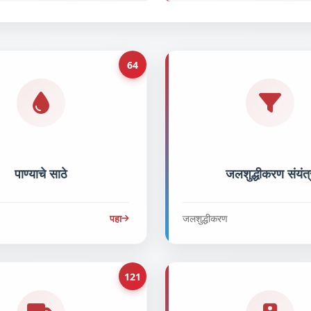
64
पाण्याचे साठे
जलशुद्धीकरण संयंत्
पहा
जलशुद्धीकरण
121