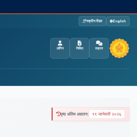
स्क्रीन रीडर
🌐 English
लॉगिन
निविदा
तक्रार
पृष्ठ अंतिम अद्यतन:
१९ जानेवारी २०२६