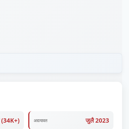
े (34K+)
जुलै 2023
अद्ययावत