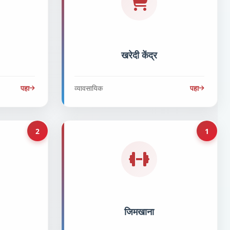
खरेदी केंद्र
पहा
व्यावसायिक
पहा
2
1
जिमखाना