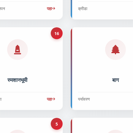
थापन
पहा
क्रीडा
16
स्मशानभूमी
बाग
वा
पहा
पर्यावरण
5