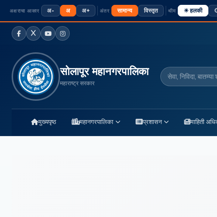
अ-
अ
अ+
सामान्य
विस्तृत
☀ हलकी
☾
अक्षराचा आकार
अंतर
थीम
फेसबुक
ट्विटर / X
यूट्यूब
इंस्टाग्राम
सोलापूर महानगरपालिका
सेवा, निविदा, बातम्य
महाराष्ट्र सरकार
मुख्यपृष्ठ
महानगरपालिका
प्रशासन
माहिती अधि