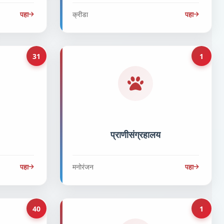
पहा
क्रीडा
पहा
31
1
प्राणीसंग्रहालय
पहा
मनोरंजन
पहा
40
1