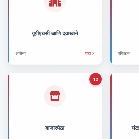
यूपीएचसी आणि दवाखाने
आरोग्य
पहा
परिवहन
12
बाजारपेठा
घंट