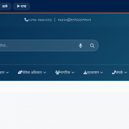
 डार्क
▶ वाचा
०२१७-२७३५२९३ | १४४२०
९११२२२१९०१
ा शोधा
कार
सेवेचा अधिकार
नागरिक
प्रकाशन
संपर्क