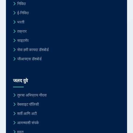
निविदा
ई-निविदा
भरती
तक्रार
साइटमॅप
सेवा हमी कायदा डॅशबोर्ड
जीआयएस डॅशबोर्ड
जलद दुवे
तुमचा अभिप्राय नोंदवा
वेबसाइट पॉलिसी
शर्ती आणि अटी
आमच्याशी संपर्क
मदत