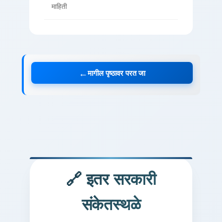
माहिती
←
मागील पृष्ठावर परत जा
🔗 इतर सरकारी
संकेतस्थळे