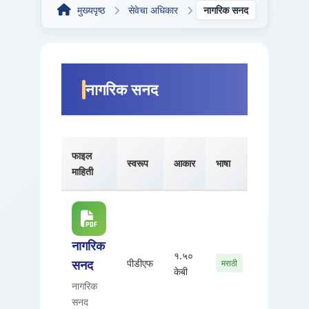
मुख्यपृष्ठ
सेवेचा अधिकार
नागरिक सनद
नागरिक सनद
फाइल
स्वरूप
आकार
भाषा
तारीख
माहिती
नागरिक
०१
१.५०
सनद
पीडीएफ
जानेवारी,
मराठी
केबी
०९
नागरिक
सनद