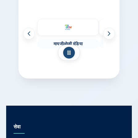
मागील संकेतस्थळे
पुढील संकेतस्थळे
मायजीओव्ही इंडिया
नॅशनल पोर्
स्वयं-स्क्रॉल थांबवा
सेवा