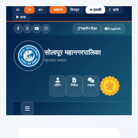
अ-
अ
अ+
सामान्य
विस्तृत
☀ हलकी
☾ डार्क
▶ वाचा
🌐 English
स्क्रीन रीडर
फेसबुक
ट्विटर / X
यूट्यूब
इंस्टाग्राम
सोलापूर महानगरपालिका
महाराष्ट्र सरकार
लॉगिन
निविदा
तक्रार