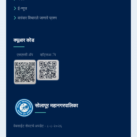
ई-न्यूज
वारंवार विचारले जाणारे प्रश्न
क्यूआर कोड
एसएमसी ॲप
व्हॉट्सअॅप
सोलापूर महानगरपालिका
वेबसाईट शेवटचे अपडेट - ८-८-२०२६