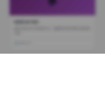
🏠
मालमत्ता कर भरणा
तुमचा मालमत्ता कर ऑनलाइन भरा — सुरक्षितपणे आणि त्वरित, कार्यालयात
न येता.
ऑनलाइन भरा
📋
तक्रार नोंदवा
नागरी समस्यांची तक्रार करा — खड्डे,पाणी गळती,कचरा,रस्ते दिवे —
आणि प्रगती पाहा.