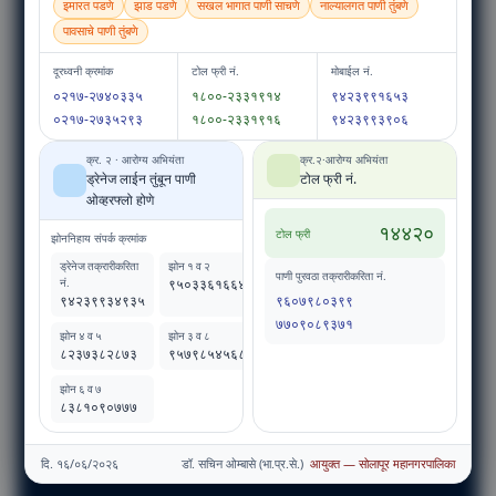
इमारत पडणे
झाड पडणे
सखल भागात पाणी साचणे
नाल्यालगत पाणी तुंबणे
पावसाचे पाणी तुंबणे
दूरध्वनी क्रमांक
टोल फ्री नं.
मोबाईल नं.
०२१७-२७४०३३५
१८००-२३३१९१४
९४२३९९१६५३
०२१७-२७३५२९३
१८००-२३३१९१६
९४२३९९३९०६
क्र. २ · आरोग्य अभियंता
क्र.२·आरोग्य अभियंता
ड्रेनेज लाईन तुंबून पाणी
टोल फ्री नं.
ओव्हरफ्लो होणे
१४४२०
टोल फ्री
झोननिहाय संपर्क क्रमांक
ड्रेनेज तक्रारीकरिता
झोन १ व २
पाणी पुरवठा तक्रारीकरिता नं.
नं.
९५०३३६१६६४
९६०७९८०३९९
९४२३९९३४९३५
७७०९०८९३७१
झोन ४ व ५
झोन ३ व ८
८२३७३८२८७३
९५७९८५४५६८
झोन ६ व ७
८३८१०९०७७७
दि. १६/०६/२०२६
डॉ. सचिन ओम्बासे (भा.प्र.से.)
आयुक्त — सोलापूर महानगरपालिका