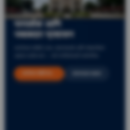
पारदर्शक आणि
जबाबदार प्रशासन
आरटीआय माहिती, ठराव, अंदाजपत्रके आणि लेखापरीक्षण
अहवाल प्रवेश करा — सर्व नागरिकांसाठी सार्वजनिक.
आरटीआय माहिती पहा →
अंदाजपत्रक अहवाल