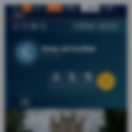
अ-
अ
अ+
सामान्य
विस्तृत
☀ हलकी
☾ डार्क
▶ वाचा
स्क्रीन रीडर
🌐 English
फेसबुक
ट्विटर / X
यूट्यूब
इंस्टाग्राम
सोलापूर महानगरपालिका
महाराष्ट्र सरकार
लॉगिन
निविदा
तक्रार