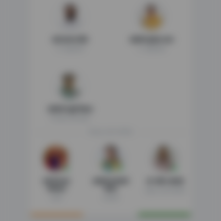
श्री एकनाथ शिंदे
श्रीमती.सुनेत्रा पवार
मा. उपमुख्यमंत्री
मा. उपमुख्यमंत्री
श्रीमती.माधुरी मिसाळ
राज्यमंत्री, शहर विकास
सोलापूर महानगरपालिका
श्री.विनायक
श्रीमती.ज्ञानेश्वरी
डॉ. सचिन ओम्बासे
कोंडयाल
देवकर
आयुक्त, महानगरपालिका
महापौर
उपमहापौर