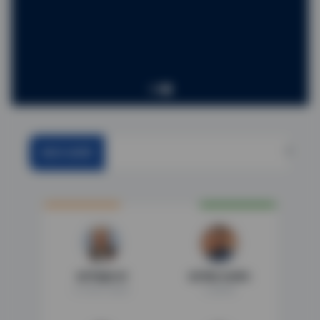
विशेष सखोल पुनरीक्षण (SIR)
ताज्या घडामोडी
श्री जिष्णुदेव वर्मा
श्री देवेंद्र फडणवीस
मा. राज्यपाल, महाराष्ट्र
मा. मुख्यमंत्री