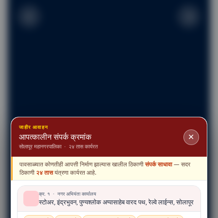
जाहीर आवाहन
आपत्कालीन संपर्क क्रमांक
✕
सोलापूर महानगरपालिका · २४ तास कार्यरत
पावसाळ्यात कोणतीही आपत्ती निर्माण झाल्यास खालील ठिकाणी
संपर्क साधावा
— सदर
ठिकाणी
२४ तास
यंत्रणा कार्यरत आहे.
क्र. १ · नगर अभियंता कार्यालय
स्टोअर, इंद्रभुवन, पुण्यश्लोक अप्पासाहेब वारद पथ, रेल्वे लाईन्स, सोलापूर