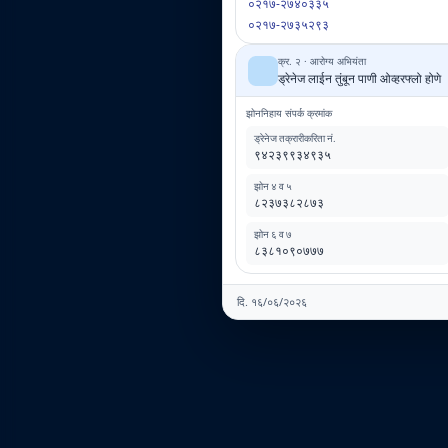
०२१७-२७४०३३५
०२१७-२७३५२९३
क्र. २ · आरोग्य अभियंता
ड्रेनेज लाईन तुंबून पाणी ओव्हरफ्लो होणे
झोननिहाय संपर्क क्रमांक
ड्रेनेज तक्रारीकरिता नं.
९४२३९९३४९३५
झोन ४ व ५
८२३७३८२८७३
झोन ६ व ७
८३८१०९०७७७
दि. १६/०६/२०२६