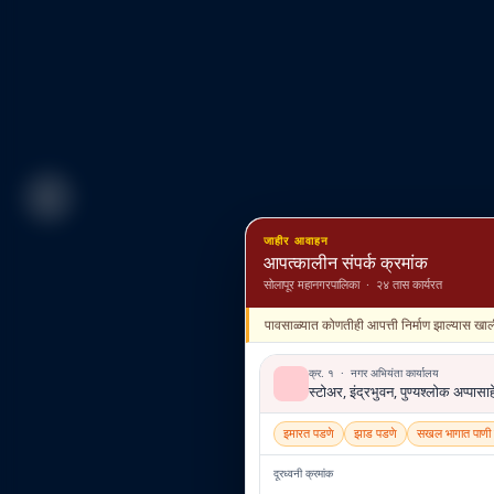
जाहीर आवाहन
आपत्कालीन संपर्क क्रमांक
सोलापूर महानगरपालिका · २४ तास कार्यरत
पावसाळ्यात कोणतीही आपत्ती निर्माण झाल्यास ख
क्र. १ · नगर अभियंता कार्यालय
स्टोअर, इंद्रभुवन, पुण्यश्लोक अप्पासाह
इमारत पडणे
झाड पडणे
सखल भागात पाणी 
दूरध्वनी क्रमांक