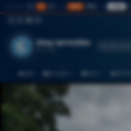
अ-
अ
अ+
सामान्य
विस्तृत
☀ हलकी
☾
अक्षराचा आकार
अंतर
थीम
फेसबुक
ट्विटर / X
यूट्यूब
इंस्टाग्राम
सोलापूर महानगरपालिका
सेवा, निविदा, बातम्या
महाराष्ट्र सरकार
मुख्यपृष्ठ
महानगरपालिका
प्रशासन
माहिती अधि