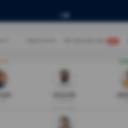
वेळापत्रक
विशेष सखोल पुनरीक्षण (SIR)
घंटागाडी लोकेशनचा मागोवा घ्या
NEW
्र फडणवीस
श्री एकनाथ शिंदे
श्रीमती.
ंत्री
मा. उपमुख्यमंत्री
मा. उप
सोलापूर महानगरपालिका