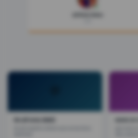
श्री.विनायक कोंडयाल
महापौर
💬
सेवा हमी कायदा डॅशबोर्ड
मालमत्ता कर
सेवा हमी कायद्यांतर्गत नागरिकांना प्रदान करण्यात येणाऱ्या
तुमचा मालमत्ता
सेवांची स्थिती
त्वरित, कार्यालया