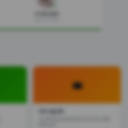
डॉ. सचिन ओम्बासे
आयुक्त, महानगरपालिका
💼
जन्म व मृत्यू नोंद
ी
जन्म आणि मृत्यू प्रमाणपत्रासाठी अर्ज करा तसेच अर्जाची
स्थिती तपासा.