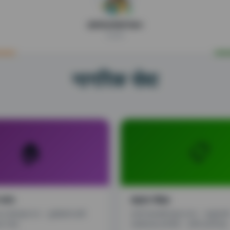
श्रीमती.ज्ञानेश्वरी देवकर
उपमहापौर
नागरिक सेवा
🏠
📋
 भरणा
तक्रार नोंदवा
 कर ऑनलाइन भरा — सुरक्षितपणे आणि
नागरी समस्यांची तक्रार करा — खड्डे,पाण
त न येता.
गळती,कचरा,रस्ते दिवे — आणि प्रगती पाहा.