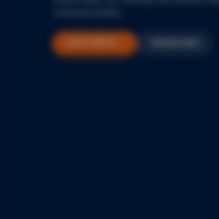
सेवा करत आहोत
तुमचा विश्वासू नगरसेवा भागीदार — सोलापूरभर
कार्यक्षम, पारदर्शक आणि प्रवेशयोग्य नागरी सेवा पुरवत
आहे.
ऑनलाइन सेवा →
▶ ऐका