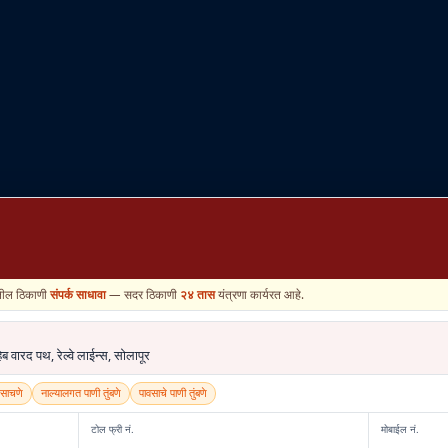
ालील ठिकाणी
संपर्क साधावा
— सदर ठिकाणी
२४ तास
यंत्रणा कार्यरत आहे.
ेब वारद पथ, रेल्वे लाईन्स, सोलापूर
साचणे
नाल्यालगत पाणी तुंबणे
पावसाचे पाणी तुंबणे
टोल फ्री नं.
मोबाईल नं.