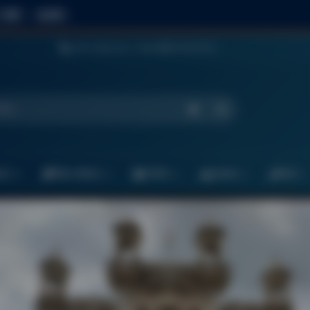
 डार्क
▶ वाचा
०२१७-२७३५२९३ | १४४२०
९११२२२१९०१
 शोधा
कार
सेवेचा अधिकार
नागरिक
प्रकाशन
संपर्क