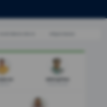
|
पाणीपुरवठा वेळापत्रक
सुनेत्रा पवार
श्रीमती.माधुरी मिसाळ
मुख्यमंत्री
राज्यमंत्री, शहर विकास