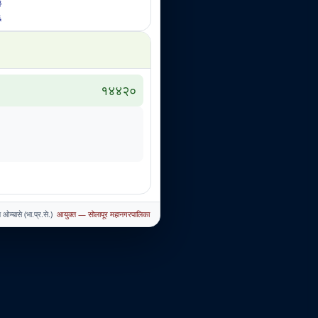
३
६
१४४२०
ओम्बासे (भा.प्र.से.)
आयुक्त — सोलापूर महानगरपालिका