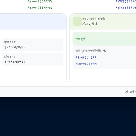
१८००-२३३१९१४
९४२३९९१६५
१८००-२३३१९१६
९४२३९९३९०
क्र.२·आरोग्य अभियंता
टोल फ्री नं.
टोल फ्री
झोन १ व २
९५०३३६१६६४
पाणी पुरवठा तक्रारीकरिता नं.
झोन ३ व ८
९६०७९८०३९९
९५७९८५४५६८
७७०९०८९३७१
डॉ. सचिन 